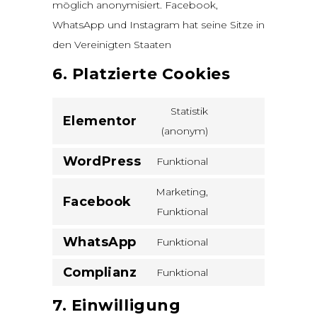
möglich anonymisiert. Facebook,
WhatsApp und Instagram hat seine Sitze in
den Vereinigten Staaten
6. Platzierte Cookies
Statistik
Elementor
Consent
(anonym)
to
WordPress
Funktional
service
Consent
elementor
to
Marketing,
Facebook
service
Consent
Funktional
wordpress
to
WhatsApp
Funktional
service
Consent
facebook
Complianz
to
Funktional
Consent
service
to
7. Einwilligung
whatsapp